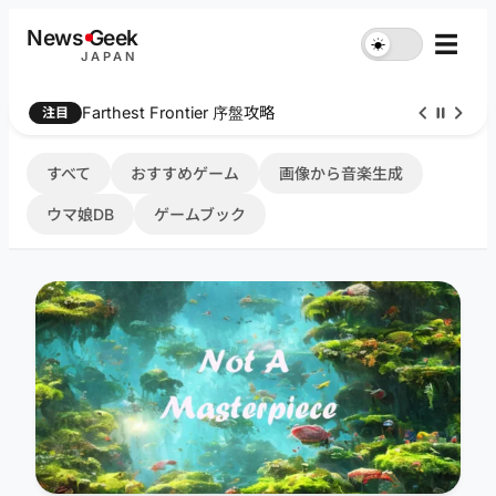
内
News
G
eek
☰
☀︎
容
JAPAN
を
ス
Farthest Frontier 序盤攻略
注目
キ
ッ
プ
すべて
おすすめゲーム
画像から音楽生成
ウマ娘DB
ゲームブック