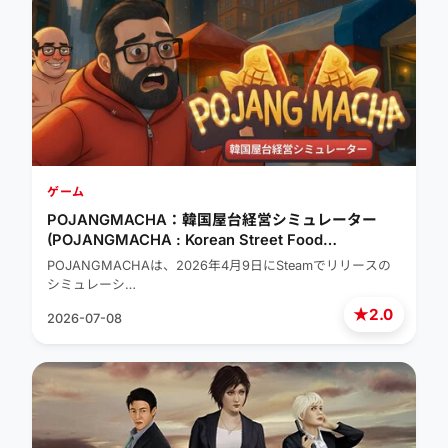
ゲーム
POJANGMACHA：韓国屋台経営シミュレーター
(POJANGMACHA : Korean Street Food
Management Simulator)
POJANGMACHAは、2026年4月9日にSteamでリリースの
シミュレーシ…
★
2.0
2026-07-08