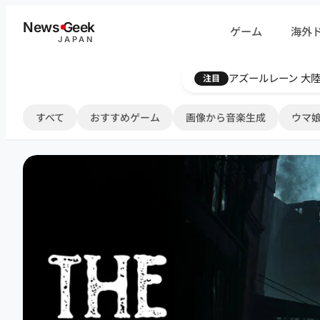
内
News
G
eek
ゲーム
海外
容
JAPAN
を
ス
Farthest Frontie
注目
キ
ッ
すべて
おすすめゲーム
画像から音楽生成
ウマ娘
プ