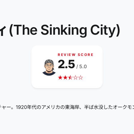
 Sinking City)
REVIEW SCORE
2.5
/ 5.0
★
★
☆
★
☆
☆
ベンチャー。1920年代のアメリカの東海岸、半ば水没したオー