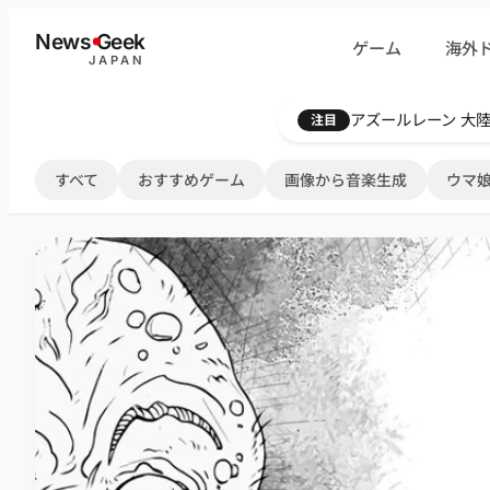
内
News
G
eek
ゲーム
海外
容
JAPAN
を
ス
Farthest Frontie
注目
キ
ッ
すべて
おすすめゲーム
画像から音楽生成
ウマ娘
プ