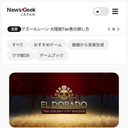
内
News
G
eek
☰
☀︎
容
JAPAN
を
ス
Farthest Frontier 序盤攻略
注目
キ
ッ
プ
すべて
おすすめゲーム
画像から音楽生成
ウマ娘DB
ゲームブック