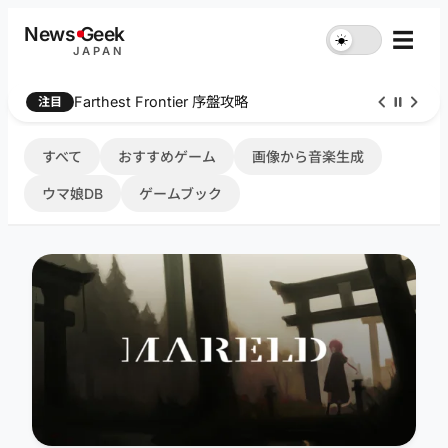
内
News
G
eek
☰
☀︎
容
JAPAN
を
ス
Farthest Frontier 序盤攻略
注目
キ
ッ
プ
すべて
おすすめゲーム
画像から音楽生成
ウマ娘DB
ゲームブック