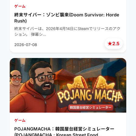
ゲーム
終末サイバー：ゾンビ襲来(Doom Survivor: Horde
Rush)
終末サイバーは、2026年4月14日にSteamでリリースのアク
ション。 弾幕シ…
★
2.5
2026-07-08
ゲーム
POJANGMACHA：韓国屋台経営シミュレーター
(POJANGMACHA : Korean Street Food