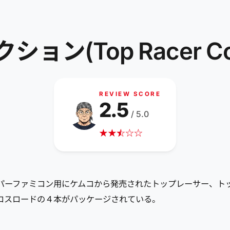
(Top Racer Coll
REVIEW SCORE
2.5
/ 5.0
★
★
☆
★
☆
☆
スーパーファミコン用にケムコから発売されたトップレーサー、ト
ロスロードの４本がパッケージされている。