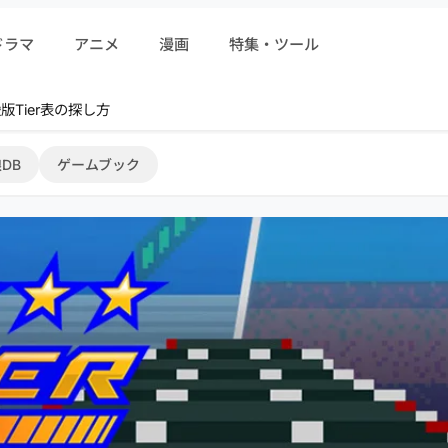
ドラマ
アニメ
漫画
特集・ツール
r 序盤攻略
DB
ゲームブック