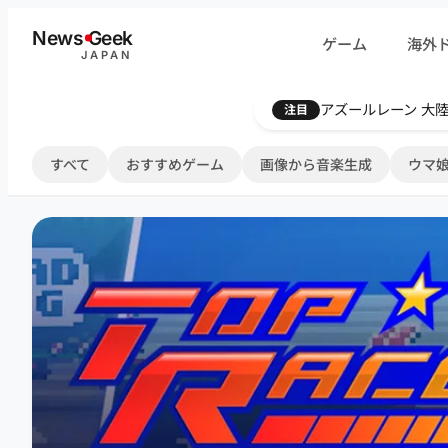
内
News
G
eek
ゲーム
海外
容
JAPAN
を
ス
Farthest Frontie
注目
キ
ッ
すべて
おすすめゲーム
画像から音楽生成
ウマ娘
プ