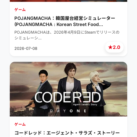
ゲーム
POJANGMACHA：韓国屋台経営シミュレーター
(POJANGMACHA : Korean Street Food
Management Simulator)
POJANGMACHAは、2026年4月9日にSteamでリリースの
シミュレーシ…
★
2.0
2026-07-08
ゲーム
コードレッド：エージェント・サラズ・ストーリー