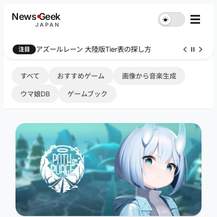
内
News
G
eek
☰
☀︎
容
JAPAN
を
ス
Farthest Frontier 序盤攻略
注目
キ
ッ
プ
すべて
おすすめゲーム
画像から音楽生成
ウマ娘DB
ゲームブック