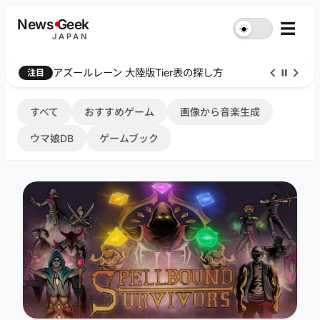
内
News
G
eek
☰
☀︎
容
JAPAN
を
ス
Farthest Frontier 序盤攻略
注目
キ
ッ
プ
すべて
おすすめゲーム
画像から音楽生成
ウマ娘DB
ゲームブック