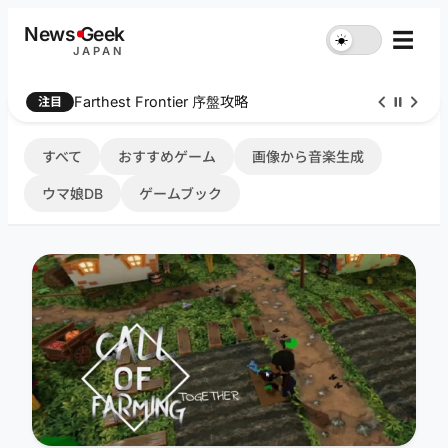
内
News
G
eek
☰
☀︎
容
JAPAN
を
ス
Farthest Frontier 序盤攻略
注目
キ
ッ
プ
すべて
おすすめゲーム
画像から音楽生成
ウマ娘DB
ゲームブック