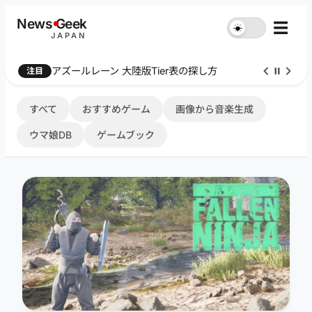
内
News
G
eek
☰
☀︎
容
JAPAN
を
ス
Farthest Frontier 序盤攻略
注目
キ
ッ
プ
すべて
おすすめゲーム
画像から音楽生成
ウマ娘DB
ゲームブック