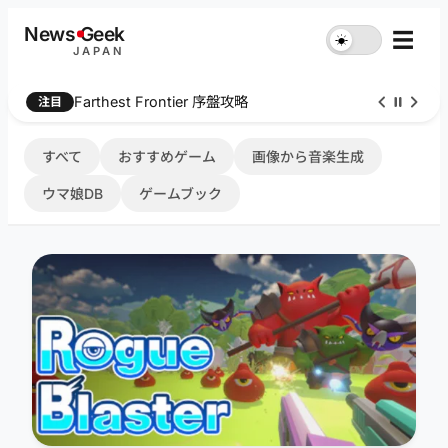
内
News
G
eek
☰
☀︎
容
JAPAN
を
ス
Farthest Frontier 序盤攻略
注目
キ
ッ
プ
すべて
おすすめゲーム
画像から音楽生成
ウマ娘DB
ゲームブック