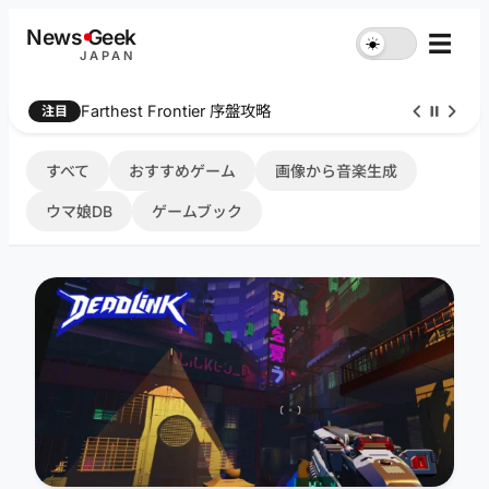
内
News
G
eek
☰
☀︎
容
JAPAN
を
ス
Farthest Frontier 序盤攻略
注目
キ
ッ
プ
すべて
おすすめゲーム
画像から音楽生成
ウマ娘DB
ゲームブック