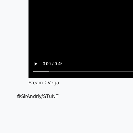
Steam：Vega
©SirAndriy/STuNT