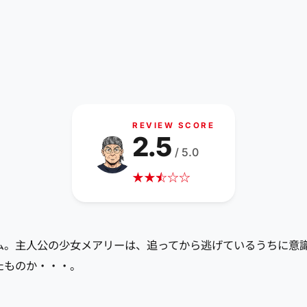
REVIEW SCORE
2.5
/ 5.0
★
★
☆
★
☆
☆
フォーム。主人公の少女メアリーは、追ってから逃げているうちに
たものか・・・。