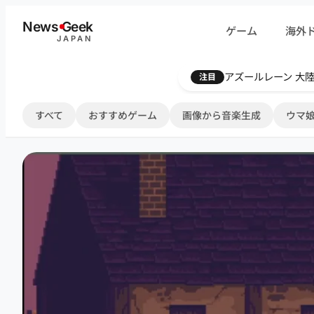
内
News
G
eek
ゲーム
海外
容
JAPAN
を
ス
Farthest Frontie
注目
キ
ッ
すべて
おすすめゲーム
画像から音楽生成
ウマ娘
プ