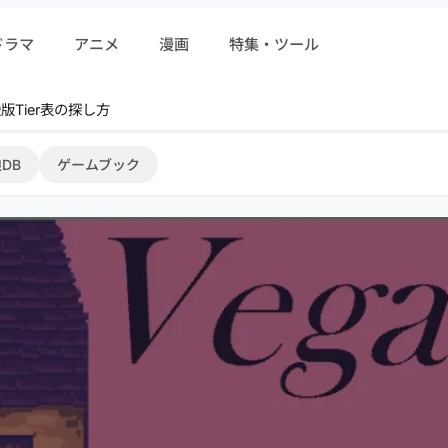
ドラマ
アニメ
漫画
特集・ツール
r 序盤攻略
DB
ゲームブック