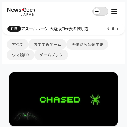
内
News
G
eek
☰
☀︎
容
JAPAN
を
ス
Farthest Frontier 序盤攻略
注目
キ
ッ
プ
すべて
おすすめゲーム
画像から音楽生成
ウマ娘DB
ゲームブック