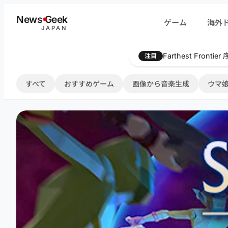
内
News
G
eek
ゲーム
海外
容
JAPAN
を
ス
Farthest Frontie
注目
キ
ッ
すべて
おすすめゲーム
画像から音楽生成
ウマ娘
プ