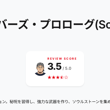
・プロローグ(Soulsto
REVIEW SCORE
3.5
/ 5.0
★
★
★
☆
★
☆
アクション。秘呪を習得し、強力な武器を作り、ソウルストーンを