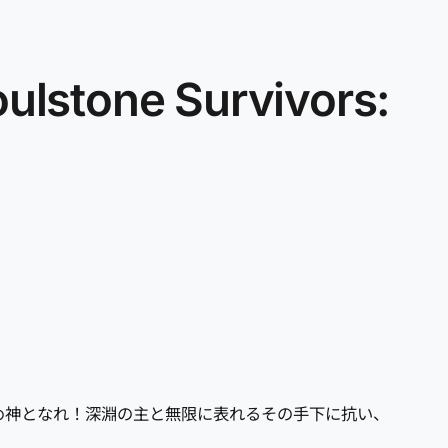
ne Survivors:
集め神となれ！深淵の主と無限に表れるその手下に抗い、