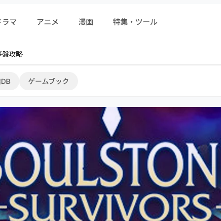
ドラマ
アニメ
漫画
特集・ツール
r 序盤攻略
DB
ゲームブック