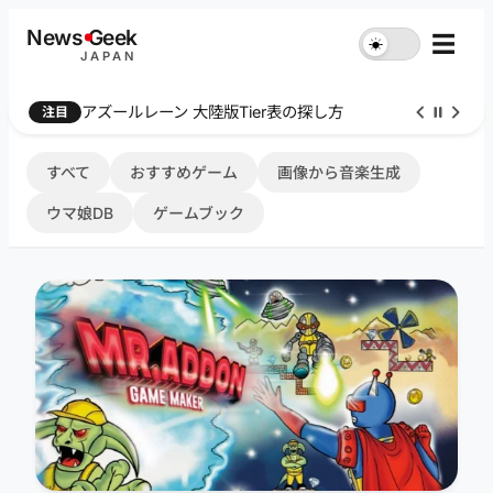
内
News
G
eek
☰
☀︎
容
JAPAN
を
ス
Farthest Frontier 序盤攻略
注目
キ
ッ
プ
すべて
おすすめゲーム
画像から音楽生成
ウマ娘DB
ゲームブック