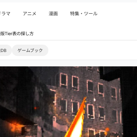
ドラマ
アニメ
漫画
特集・ツール
r 序盤攻略
DB
ゲームブック