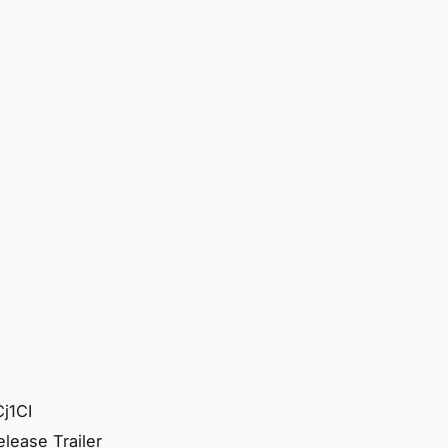
j1CI
lease Trailer