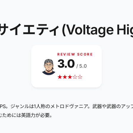
ィ(Voltage High 
REVIEW SCORE
3.0
/ 5.0
★
★
★
☆
☆
たFPS。ジャンルは1人称のメトロドヴァニア。武器や武器のア
むためには英語力が必要。