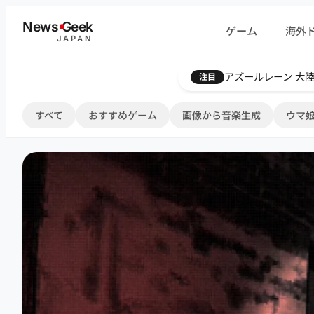
内
News
G
eek
ゲーム
海外
容
JAPAN
を
ス
Farthest Frontie
注目
キ
ッ
すべて
おすすめゲーム
画像から音楽生成
ウマ娘
プ