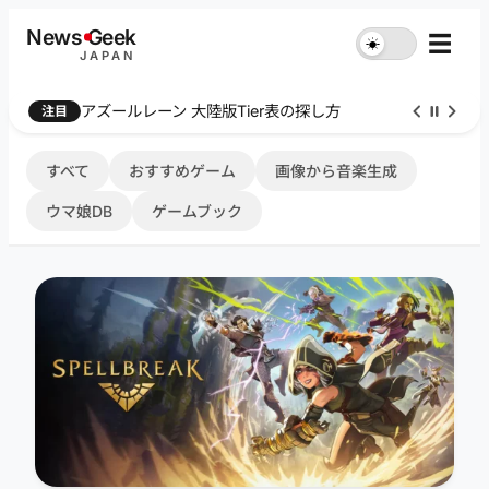
内
News
G
eek
☰
☀︎
容
JAPAN
を
ス
Farthest Frontier 序盤攻略
注目
キ
ッ
プ
すべて
おすすめゲーム
画像から音楽生成
ウマ娘DB
ゲームブック