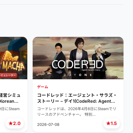
ゲーム
台経営シミュ
コードレッド：エージェント・サラズ・
orean
ストーリー – デイ1(CodeRed: Agent
mulator)
Sarah’s Story – Day one)
日にSteam
コードレッドは、2026年4月8日にSteamでリ
リースのアドベンチャー。 特別…
★
★
2.0
1.5
2026-07-08