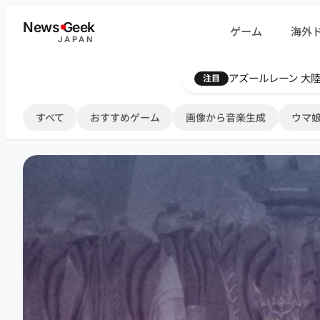
内
News
G
eek
ゲーム
海外
容
JAPAN
を
ス
Farthest Frontie
注目
キ
ッ
すべて
おすすめゲーム
画像から音楽生成
ウマ娘
プ