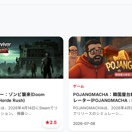
ゲーム
ー：ゾンビ襲来(Doom
POJANGMACHA：韓国屋
Horde Rush)
レーター(POJANGMACHA : K
Street Food Management Si
、2026年4月14日にSteamでリ
POJANGMACHAは、2026年4月9
ション。 弾幕シ…
でリリースのシミュレーシ…
★
2.5
2026-07-08