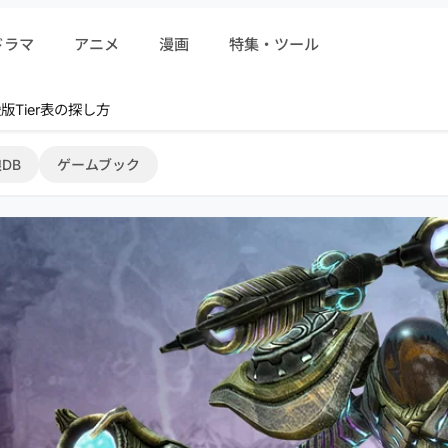
ドラマ
アニメ
漫画
特集・ツール
r 序盤攻略
DB
ゲームブック