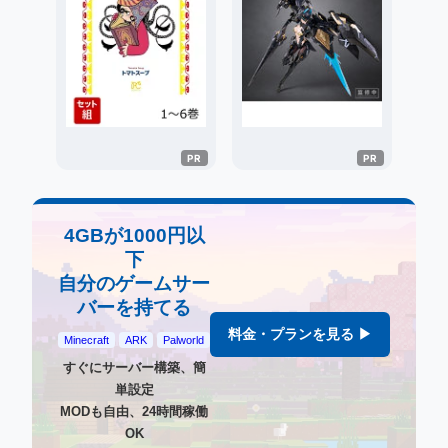
4GBが1000円以
下
自分のゲームサー
バーを持てる
料金・プランを見る ▶
Minecraft
ARK
Palworld
すぐにサーバー構築、簡
単設定
MODも自由、24時間稼働
OK