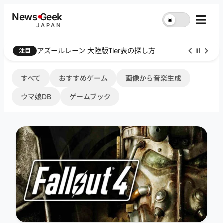
内
News
G
eek
☰
☀︎
容
JAPAN
を
ス
Farthest Frontier 序盤攻略
注目
キ
ッ
プ
すべて
おすすめゲーム
画像から音楽生成
ウマ娘DB
ゲームブック