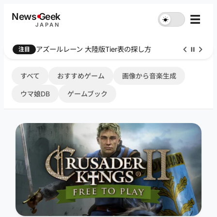
内
News
G
eek
☰
☀︎
容
JAPAN
を
ス
Farthest Frontier 序盤攻略
注目
キ
ッ
プ
すべて
おすすめゲーム
画像から音楽生成
ウマ娘DB
ゲームブック