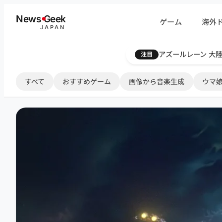
内
News
G
eek
ゲーム
海外
容
JAPAN
を
ス
Farthest Frontie
注目
キ
ッ
すべて
おすすめゲーム
画像から音楽生成
ウマ娘
プ