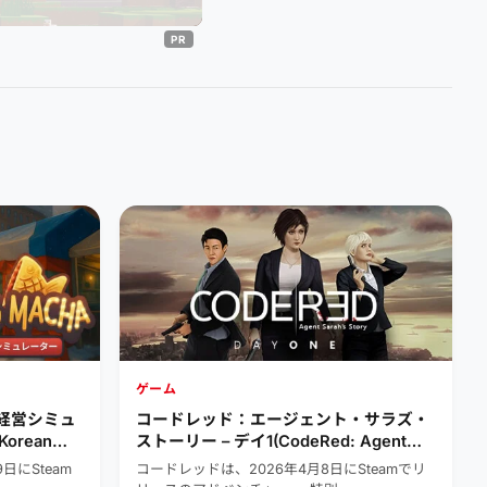
ゲーム
台経営シミュ
コードレッド：エージェント・サラズ・
orean
ストーリー – デイ1(CodeRed: Agent
mulator)
Sarah’s Story – Day one)
日にSteam
コードレッドは、2026年4月8日にSteamでリ