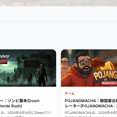
ゲーム
ー：ゾンビ襲来(Doom
POJANGMACHA：韓国屋
Horde Rush)
レーター(POJANGMACHA : K
Street Food Management Si
、2026年4月14日にSteamでリ
POJANGMACHAは、2026年4月9