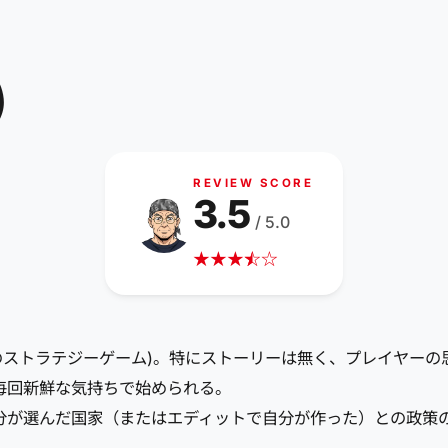
)
REVIEW SCORE
3.5
/ 5.0
★
★
★
☆
★
☆
ctive社のストラテジーゲーム)。特にストーリーは無く、プレイ
毎回新鮮な気持ちで始められる。
分が選んだ国家（またはエディットで自分が作った）との政策