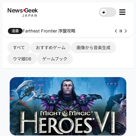
内
News
G
eek
☰
☀︎
容
JAPAN
を
ス
Farthest Frontier 序盤攻略
注目
キ
ッ
プ
すべて
おすすめゲーム
画像から音楽生成
ウマ娘DB
ゲームブック