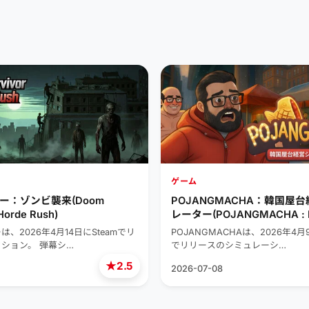
ゲーム
ー：ゾンビ襲来(Doom
POJANGMACHA：韓国屋
Horde Rush)
レーター(POJANGMACHA : K
Street Food Management Si
、2026年4月14日にSteamでリ
POJANGMACHAは、2026年4月9
ション。 弾幕シ…
でリリースのシミュレーシ…
★
2.5
2026-07-08