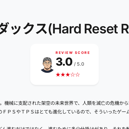
(Hard Reset Re
REVIEW SCORE
3.0
/ 5.0
★
★
★
☆
☆
マスター版。機械に支配された架空の未来世界で、人類を滅亡の危機か
のＦＰＳやＴＰＳはとても進化しているので、そういったゲー