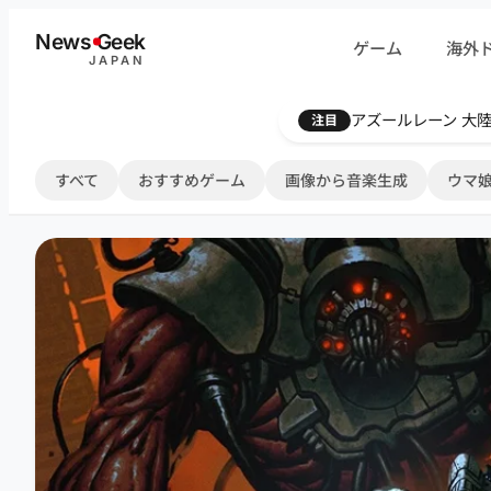
内
News
G
eek
ゲーム
海外
容
JAPAN
を
ス
Farthest Frontie
注目
キ
ッ
すべて
おすすめゲーム
画像から音楽生成
ウマ娘
プ