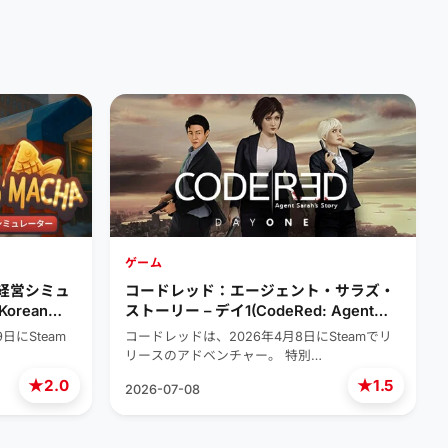
ゲーム
台経営シミュ
コードレッド：エージェント・サラズ・
orean
ストーリー – デイ1(CodeRed: Agent
mulator)
Sarah’s Story – Day one)
日にSteam
コードレッドは、2026年4月8日にSteamでリ
リースのアドベンチャー。 特別…
★
★
2.0
1.5
2026-07-08