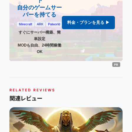
下
自分のゲームサー
バーを持てる
料金・プランを見る ▶
Minecraft
ARK
Palworld
すぐにサーバー構築、簡
単設定
MODも自由、24時間稼働
OK
RELATED REVIEWS
関連レビュー