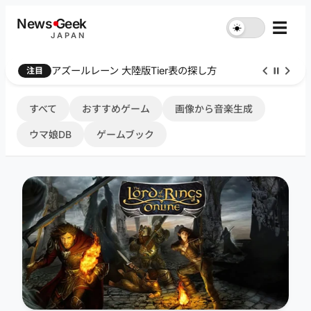
内
News
G
eek
☰
☀︎
容
JAPAN
を
ス
Farthest Frontier 序盤攻略
注目
キ
ッ
プ
すべて
おすすめゲーム
画像から音楽生成
ウマ娘DB
ゲームブック