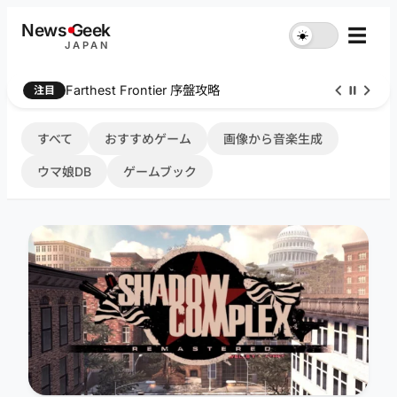
内
News
G
eek
☰
☀︎
容
JAPAN
を
ス
Farthest Frontier 序盤攻略
注目
キ
ッ
プ
すべて
おすすめゲーム
画像から音楽生成
ウマ娘DB
ゲームブック