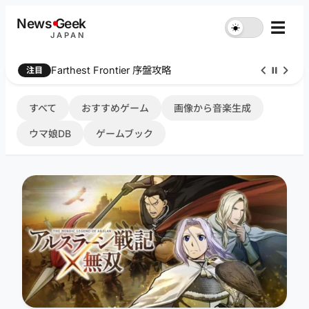
内
News
G
eek
☰
☀︎
容
JAPAN
を
ス
ウマ娘ライブシアターDB を公開中
注目
キ
ッ
プ
すべて
おすすめゲーム
画像から音楽生成
ウマ娘DB
ゲームブック