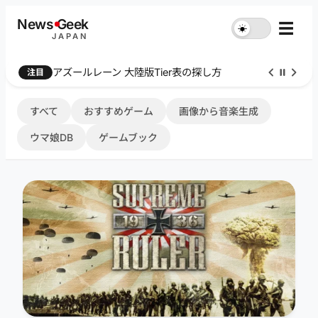
内
News
G
eek
☰
☀︎
容
JAPAN
を
ス
Farthest Frontier 序盤攻略
注目
キ
ッ
プ
すべて
おすすめゲーム
画像から音楽生成
ウマ娘DB
ゲームブック