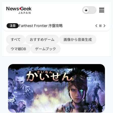
内
News
G
eek
☰
☀︎
容
JAPAN
を
ス
Farthest Frontier 序盤攻略
注目
キ
ッ
プ
すべて
おすすめゲーム
画像から音楽生成
ウマ娘DB
ゲームブック