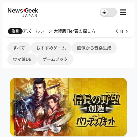
内
News
G
eek
☰
☀︎
容
JAPAN
を
ス
Farthest Frontier 序盤攻略
注目
キ
ッ
プ
すべて
おすすめゲーム
画像から音楽生成
ウマ娘DB
ゲームブック