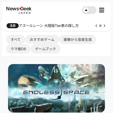
内
News
G
eek
☰
☀︎
容
JAPAN
を
ス
Farthest Frontier 序盤攻略
注目
キ
ッ
プ
すべて
おすすめゲーム
画像から音楽生成
ウマ娘DB
ゲームブック