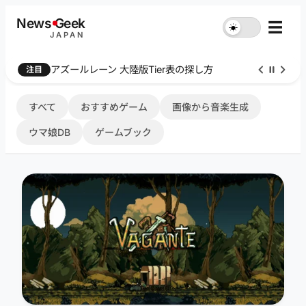
内
News
G
eek
☰
☀︎
容
JAPAN
を
ス
Farthest Frontier 序盤攻略
注目
キ
ッ
プ
すべて
おすすめゲーム
画像から音楽生成
ウマ娘DB
ゲームブック