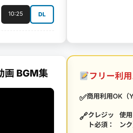
10:25
DL
介動画 BGM集
フリー利用
商用利用OK（Y
クレジッ
使用
ト必須：
ンク