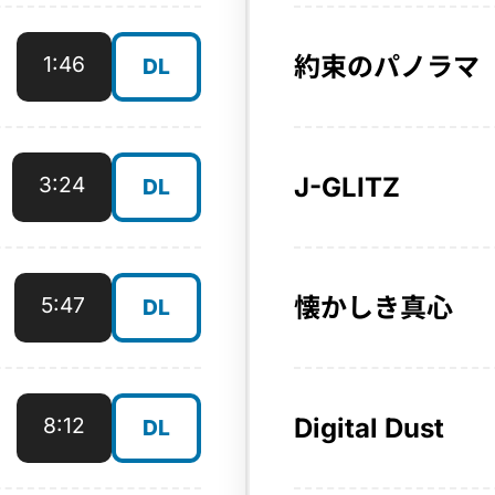
1:46
約束のパノラマ
DL
3:24
J-GLITZ
DL
5:47
懐かしき真心
DL
8:12
Digital Dust
DL