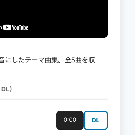
音にしたテーマ曲集。全5曲を収
 DL）
0:00
DL