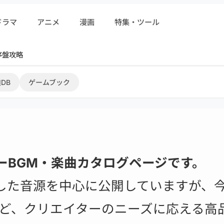
ドラマ
アニメ
漫画
特集・ツール
r 序盤攻略
DB
ゲームブック
ーBGM・楽曲カタログページです。
した音源を中心に公開していますが、
など、クリエイターのニーズに応える高