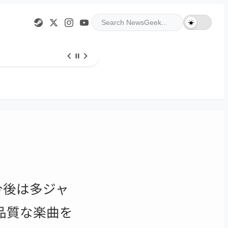
☀︎
今後は多ジャ
品質な楽曲を