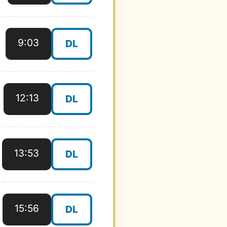
9:03
DL
12:13
DL
13:53
DL
15:56
DL