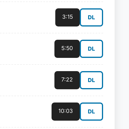
3:15
DL
5:50
DL
7:22
DL
10:03
DL