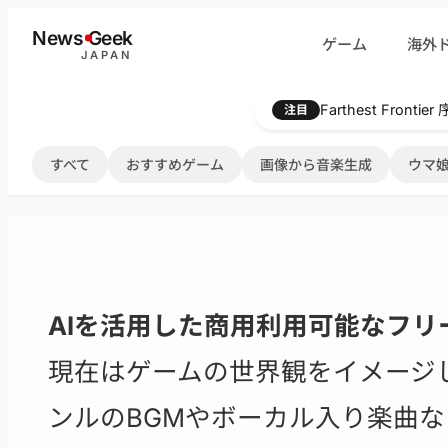
内
News
G
eek
ゲーム
海外
容
JAPAN
を
ス
Farthest Frontie
注目
キ
ッ
すべて
おすすめゲーム
画像から音楽生成
ウマ娘
プ
AIを活用した商用利用可能なフリ
現在はゲームの世界観をイメージ
ンルのBGMやボーカル入り楽曲