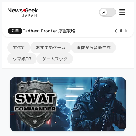
内
News
G
eek
☰
☀︎
容
JAPAN
を
ス
Farthest Frontier 序盤攻略
注目
キ
ッ
プ
すべて
おすすめゲーム
画像から音楽生成
ウマ娘DB
ゲームブック