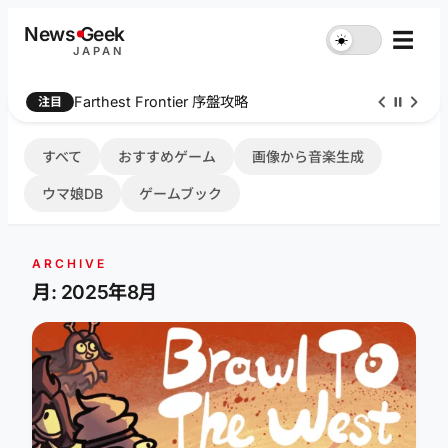
内
News
G
eek
☰
☀︎
容
JAPAN
を
ス
Farthest Frontier 序盤攻略
注目
キ
ッ
プ
すべて
おすすめゲーム
画像から音楽生成
ウマ娘DB
ゲームブック
ARCHIVE
月: 2025年8月