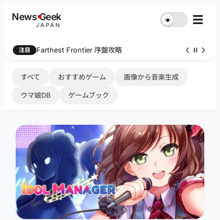
内
News
G
eek
☰
☀︎
容
JAPAN
を
ス
Farthest Frontier 序盤攻略
注目
キ
ッ
プ
すべて
おすすめゲーム
画像から音楽生成
ウマ娘DB
ゲームブック